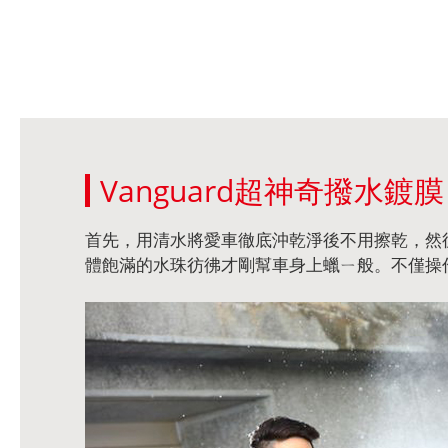
Vanguard超神奇撥水鍍
首先，用清水將愛車徹底沖乾淨後不用擦乾，然後
體飽滿的水珠彷彿才剛幫車身上蠟ㄧ般。不僅操