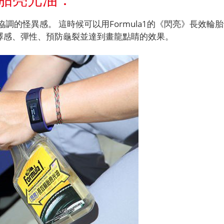
調的怪異感。 這時候可以用Formula1的《閃亮》長效
光澤感、彈性、預防龜裂並達到畫龍點睛的效果。