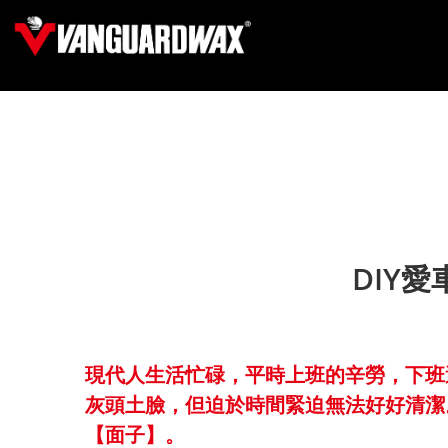
DIY
現代人生活忙碌，平時上班的辛勞，下班
灰頭土臉，但迫於時間緊迫無法好好清潔
【面子】。