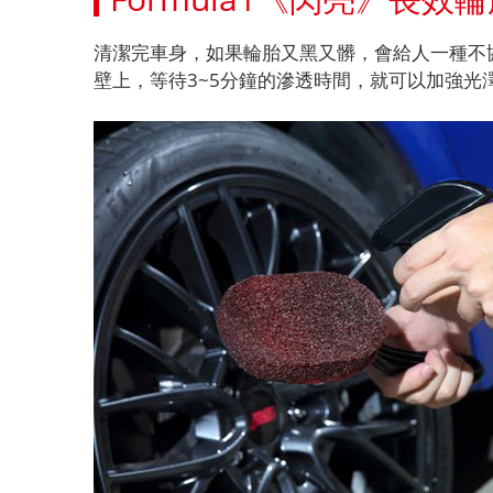
清潔完車身，如果輪胎又黑又髒，會給人一種不協
壁上，等待3~5分鐘的滲透時間，就可以加強