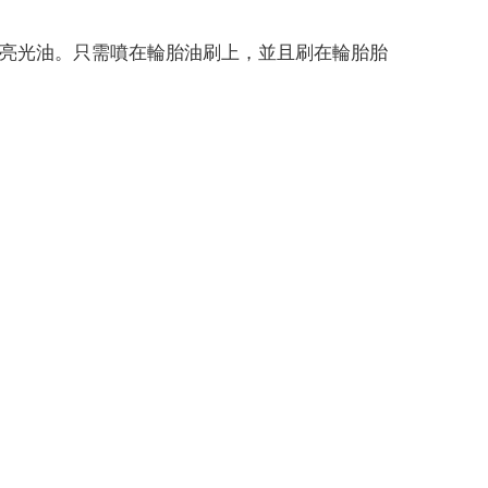
輪胎亮光油。只需噴在輪胎油刷上，並且刷在輪胎胎