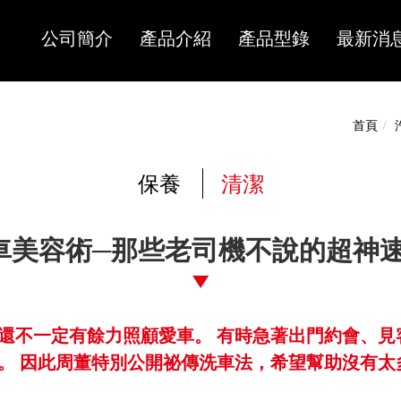
公司簡介
產品介紹
產品型錄
最新消
首頁
保養
清潔
愛車美容術─那些老司機不說的超神
還不一定有餘力照顧愛車。 有時急著出門約會、見
。 因此周董特別公開祕傳洗車法，希望幫助沒有太