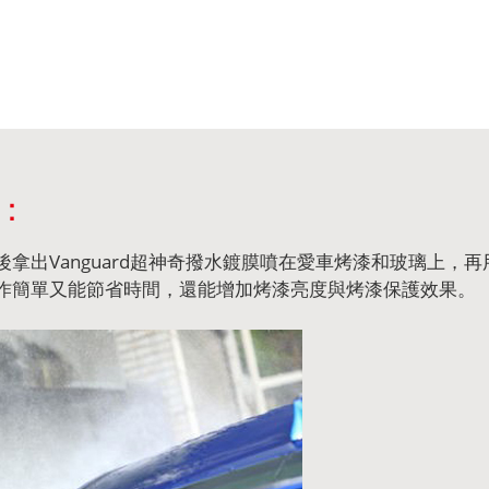
膜：
拿出Vanguard超神奇撥水鍍膜噴在愛車烤漆和玻璃上，
作簡單又能節省時間，還能增加烤漆亮度與烤漆保護效果。