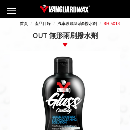
首頁
產品目錄
汽車玻璃除油&撥水劑
RH-5013
OUT 無形雨刷撥水劑