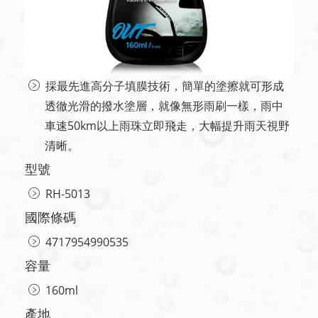
採最先進高分子填膜技術，簡單的塗擦就可形成
透徹光滑的撥水塗層，就像無形雨刷一樣，雨中
車速50km以上雨珠立即飛走，大幅提升雨天視野
清晰。
型號
RH-5013
國際條碼
4717954990535
容量
160ml
產地