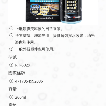
上蠟鍍膜美容後的日常養護。
快速增豔、增加光澤，提供超強撥水效果，消光
漆也能使用。
一般外觀塑件也可使用。
型號
RH-5029
國際條碼
4717954992096
容量
260ml
產地