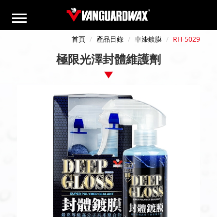
首頁
產品目錄
車漆鍍膜
RH-5029
極限光澤封體維護劑