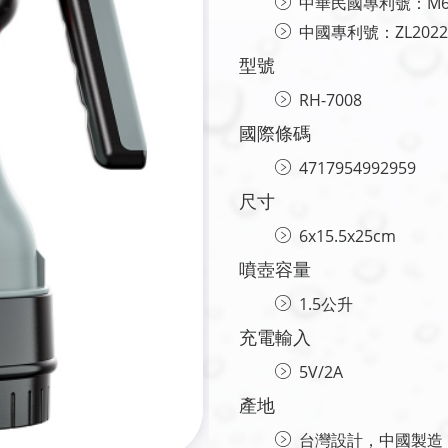
中華民國專利號：M64
中國專利號：ZL20222
型號
RH-7008
國際條碼
4717954992959
尺寸
6x15.5x25cm
噴壺容量
1.5公升
充電輸入
5V/2A
產地
台灣設計，中國製造