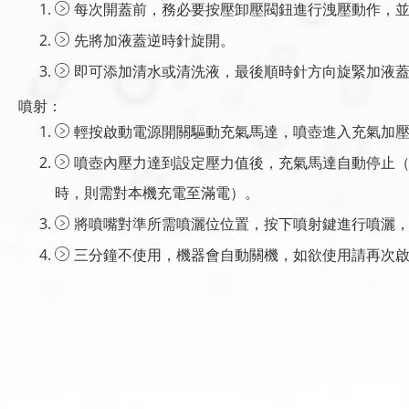
每次開蓋前，務必要按壓卸壓閥鈕進行洩壓動作，
先將加液蓋逆時針旋開。
即可添加清水或清洗液，最後順時針方向旋緊加液
噴射：
輕按啟動電源開關驅動充氣馬達，噴壺進入充氣加
噴壺內壓力達到設定壓力值後，充氣馬達自動停止
時，則需對本機充電至滿電）。
將噴嘴對準所需噴灑位位置，按下噴射鍵進行噴灑
三分鐘不使用，機器會自動關機，如欲使用請再次