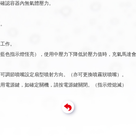
並確認容器內無氣體壓力。
蓋。
壓工作。
（藍色指示燈恆亮），使用中壓力下降低於壓力值時，充氣馬達
，可調節噴嘴設定扇型噴射方向。（亦可更換噴霧狀噴嘴）。
啟用電源鍵，如確定關機，請按電源鍵關閉。（指示燈熄滅）