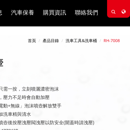
息
汽車保養
購買資訊
聯絡我們
首頁
產品目錄
洗車工具&洗車桶
RH-7008
壺
只需一按，立刻噴灑濃密泡沫
，壓力不足時會自動加壓
電動+無線」泡沫噴壺解放雙手
加洗車精與清水
噴壺後按壓洩壓閥洩壓以防安全(開蓋時請洩壓)