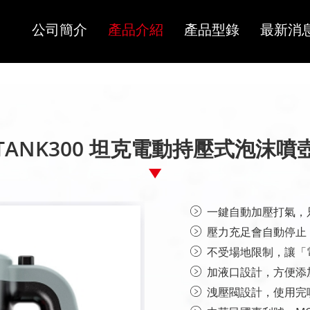
公司簡介
產品介紹
產品型錄
最新消
TANK300 坦克電動持壓式泡沫噴
一鍵自動加壓打氣，
壓力充足會自動停止
不受場地限制，讓「
加液口設計，方便添
洩壓閥設計，使用完