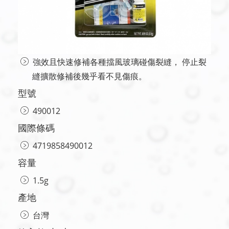
強效且快速修補各種擋風玻璃碰傷裂縫， 停止裂
縫擴散修補後幾乎看不見傷痕。
型號
490012
國際條碼
4719858490012
容量
1.5g
產地
台灣